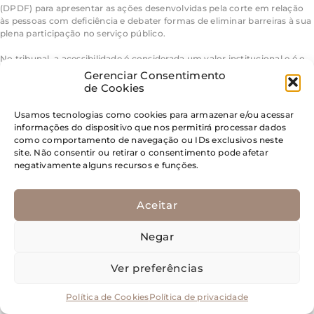
(DPDF) para apresentar as ações desenvolvidas pela corte em relação
às pessoas com deficiência e debater formas de eliminar barreiras à sua
plena participação no serviço público.
No tribunal, a acessibilidade é considerada um valor institucional e é o
objetivo de iniciativas bem-sucedidas, tanto no aperfeiçoamento dos
Gerenciar Consentimento
serviços prestados aos cidadãos como na forma de ações mais amplas,
de Cookies
como a Rede de Acessibilidade, responsável por promover a
cooperação técnica entre diversas instituições públicas. Essa
Usamos tecnologias como cookies para armazenar e/ou acessar
experiência foi compartilhada com a DPDF, que pretende, a partir do
informações do dispositivo que nos permitirá processar dados
encontro, aperfeiçoar as atividades de sua comissão.
como comportamento de navegação ou IDs exclusivos neste
site. Não consentir ou retirar o consentimento pode afetar
A coordenadora da ACIN, Simone Pinheiro Machado, explicou que o
negativamente alguns recursos e funções.
trabalho de inclusão de pessoas com deficiência no STJ sempre contou
com ideias desenvolvidas por servidores e tem como importante
aliada, desde o início, a ministra Nancy Andrighi, presidente do Comitê
Aceitar
de Acessibilidade e Inclusão.
Negar
“A ministra Nancy Andrighi sempre foi envolvida com a causa das
pessoas com deficiência. Ainda em 2004, quando as ações nesse
sentido ainda eram pontuais, ela pediu que os locais onde os
Ver preferências
advogados faziam as sustentações orais fossem adaptados. No mesmo
ano, a diretoria-geral começou a desenvolver ações de acessibilidade e
Política de Cookies
Política de privacidade
inclusão”, lembrou a coordenadora da ACIN.