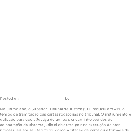
pedidos de
cooperação
estrangeira no
STJ
Posted on
22 de dezembro de 2023
by
admin_ea
No último ano, o Superior Tribunal de Justiça (STJ) reduziu em 47% o
tempo de tramitação das cartas rogatórias no tribunal. O instrumento é
utilizado para que a Justiça de um país encaminhe pedidos de
colaboração do sistema judicial de outro país na execução de atos
processuais em seu território, como a citação da parte ou a tomada de