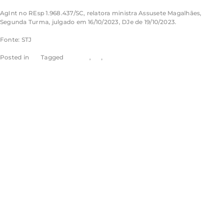
AgInt
no
REsp
1.968.437/SC, relatora ministra Assusete Magalhães,
Segunda Turma, julgado em 16/10/2023, DJe de 19/10/2023.
Fonte: STJ
Posted in
STJ
Tagged
noticias
,
rss
,
stj
STJ faz esforço
concentrado para
organizar
pagamento de