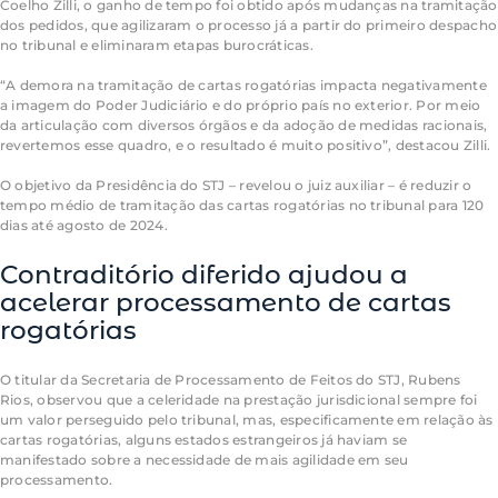
Coelho Zilli, o ganho de tempo foi obtido após mudanças na tramitação
dos pedidos, que agilizaram o processo já a partir do primeiro despacho
no tribunal e eliminaram etapas burocráticas.
“A demora na tramitação de cartas rogatórias impacta negativamente
a imagem do Poder Judiciário e do próprio país no exterior. Por meio
da articulação com diversos órgãos e da adoção de medidas racionais,
revertemos esse quadro, e o resultado é muito positivo”, destacou Zilli.
O objetivo da Presidência do STJ – revelou o juiz auxiliar – é reduzir o
tempo médio de tramitação das cartas rogatórias no tribunal para 120
dias até agosto de 2024.
Contraditório diferido ajudou a
acelerar processamento de cartas
rogatórias
O titular da Secretaria de Processamento de Feitos do STJ, Rubens
Rios, observou que a celeridade na prestação jurisdicional sempre foi
um valor perseguido pelo tribunal, mas, especificamente em relação às
cartas rogatórias, alguns estados estrangeiros já haviam se
manifestado sobre a necessidade de mais agilidade em seu
processamento.