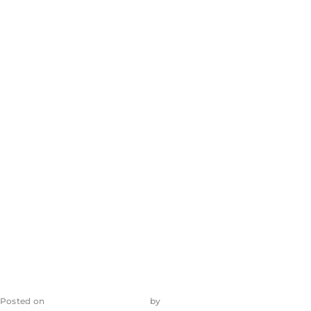
responsabilidade
por vazamento
de dados de
instituição
financeira
Posted on
7 de dezembro de 2023
by
admin_ea