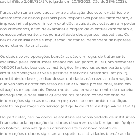
social (
REsp
2.015.732/SP, julgado em 20/6/2023, DJe de 26/6/2023).
Para sustentar o
nexo causal
entre a atuação dos estelionatários e o
vazamento de dados pessoais pelo responsável por seu tratamento, é
imprescindível perquirir, com exatidão, quais dados estavam em poder
dos criminosos, a fim de examinar a origem de eventual vazamento e,
consequentemente, a responsabilidade dos agentes respectivos. Os
nexos de causalidade e imputação, portanto, dependem da hipótese
concretamente analisada.
Os dados sobre operações bancárias são, em regra, de tratamento
exclusivo pelas instituições financeiras. No ponto, a Lei Complementar
105/2001 estabelece que as instituições financeiras conservarão sigilo
em suas operações ativas e passivas e serviços prestados (artigo 1º),
constituindo dever jurídico dessas entidades não revelar informações
que venham a obter em razão de sua atividade profissional, salvo em
situações excepcionais. Desse modo, seu armazenamento de maneira
inadequada, a possibilitar que terceiros tenham conhecimento de
informações sigilosas e causem prejuízos ao consumidor, configura
defeito na prestação do serviço (artigo 14 do CDC e artigo 44 da LGPD).
No particular, não há como se afastar a responsabilidade da instituição
financeira pela reparação dos danos decorrentes do famigerado ‘golpe
do boleto’, uma vez que os criminosos têm conhecimento de
informações e dados sigilosos a respeito das atividades bancárias do