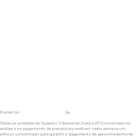
precatórios e
alerta cidadãos
para o risco de
golpes
Posted on
6 de dezembro de 2023
by
admin_ea
Todas as unidades do Superior Tribunal de Justiça (STJ) envolvidas na
análise e no pagamento de precatórios realizam nesta semana um
esforço concentrado para garantir o pagamento de aproximadamente