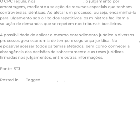
O CPC regula, nos
artigos 1.036 e seguintes
, o julgamento por
amostragem, mediante a seleção de
recursos especiais
que tenham
controvérsias idênticas. Ao afetar um processo, ou seja, encaminhá-lo
para julgamento sob o rito dos
repetitivos
, os ministros facilitam a
solução de demandas que se repetem nos tribunais brasileiros.
A possibilidade de aplicar o mesmo entendimento jurídico a diversos
processos gera economia de tempo e segurança jurídica. No
site
do STJ
,
é possível acessar todos os temas afetados, bem como conhecer a
abrangência das decisões de sobrestamento e as teses jurídicas
firmadas nos julgamentos, entre outras informações.
Fonte: STJ
Posted in
STJ
Tagged
noticias
,
rss
,
stj
Pesquisa Pronta
destaca