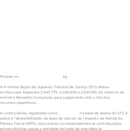
previdência
complementar
no IRPF
Posted on
11 de dezembro de 2023
by
admin_ea
A Primeira Seção do Superior Tribunal de Justiça (STJ) afetou
os
Recursos Especiais
2.043.775, 2.050.635 e 2.051.367, de relatoria do
ministro Benedito Gonçalves, para julgamento sob o rito dos
recursos
repetitivos
.
A controvérsia, registrada como
Tema 1.224
na base de dados do STJ, é
sobre a “dedutibilidade, da base de cálculo do Imposto de Renda da
Pessoa Física (IRPF), dos valores correspondentes às contribuições
extraordinárias pagas a entidade fechada de previdência