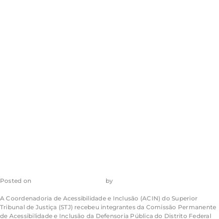
são tema de
reunião com a
Defensoria
Pública do DF
Posted on
6 de dezembro de 2023
by
admin_ea
A Coordenadoria de Acessibilidade e Inclusão (ACIN) do Superior
Tribunal de Justiça (STJ) recebeu integrantes da Comissão Permanente
de Acessibilidade e Inclusão da Defensoria Pública do Distrito Federal