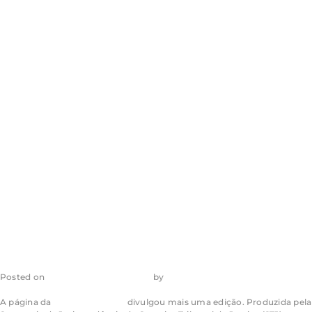
Pesquisa Pronta
destaca condição
para o pedido de
reavaliação de
bens penhorados
Posted on
15 de dezembro de 2023
by
admin_ea
A página da
Pesquisa Pronta
divulgou mais uma edição. Produzida pela