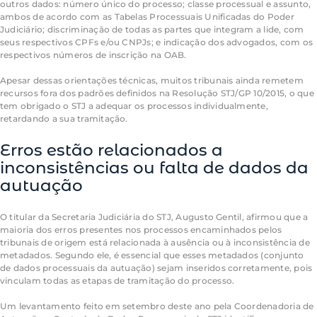
outros dados: número único do processo; classe processual e assunto,
ambos de acordo com as Tabelas Processuais Unificadas do Poder
Judiciário; discriminação de todas as partes que integram a
lide
, com
seus respectivos CPFs e/ou CNPJs; e indicação dos advogados, com os
respectivos números de inscrição na OAB.
Apesar dessas orientações técnicas, muitos tribunais ainda remetem
recursos fora dos padrões definidos na Resolução STJ/GP 10/2015, o que
tem obrigado o STJ a adequar os processos individualmente,
retardando a sua tramitação.
Erros estão relacionados a
inconsistências ou falta de dados da
autuação
O titular da Secretaria Judiciária do STJ, Augusto Gentil, afirmou que a
maioria dos erros presentes nos processos encaminhados pelos
tribunais de origem está relacionada à ausência ou à inconsistência de
metadados. Segundo ele, é essencial que esses metadados (conjunto
de dados processuais da autuação) sejam inseridos corretamente, pois
vinculam todas as etapas de tramitação do processo.
Um levantamento feito em setembro deste ano pela Coordenadoria de