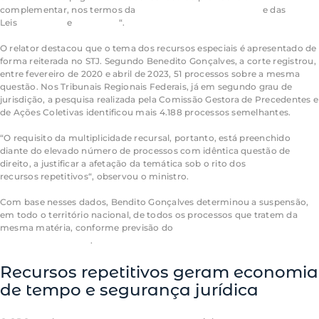
complementar, nos termos da
Lei Complementar 109/2001
e das
Leis
9.250/1995
e
9.532/1997
“.
O relator destacou que o tema dos
recursos especiais
é apresentado de
forma reiterada no STJ. Segundo Benedito Gonçalves, a corte registrou,
entre fevereiro de 2020 e abril de 2023, 51 processos sobre a mesma
questão. Nos Tribunais Regionais Federais, já em segundo
grau de
jurisdição
, a pesquisa realizada pela Comissão Gestora de Precedentes e
de Ações Coletivas identificou mais 4.188 processos semelhantes.
“O requisito da multiplicidade recursal, portanto, está preenchido
diante do elevado número de processos com idêntica questão de
direito, a justificar a afetação da temática sob o rito dos
recursos
repetitivos
“, observou o ministro.
Com base nesses dados, Bendito Gonçalves determinou a suspensão,
em todo o território nacional, de todos os processos que tratem da
mesma matéria, conforme previsão do
artigo 1.037, II, do Código de
Processo Civil (CPC)
.
Recursos
repetitivos
geram economia
de tempo e segurança jurídica