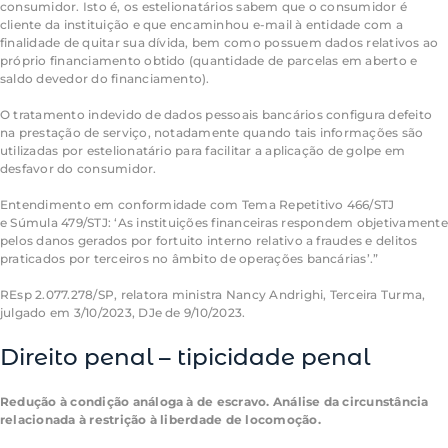
consumidor. Isto é, os estelionatários sabem que o consumidor é
cliente da instituição e que encaminhou e-mail à entidade com a
finalidade de quitar sua dívida, bem como possuem dados relativos ao
próprio financiamento obtido (quantidade de parcelas em aberto e
saldo devedor do financiamento).
O tratamento indevido de dados pessoais bancários configura defeito
na prestação de serviço, notadamente quando tais informações são
utilizadas por estelionatário para facilitar a aplicação de golpe em
desfavor do consumidor.
Entendimento em conformidade com Tema
Repetitivo
466/STJ
e
Súmula 479
/STJ: ‘As instituições financeiras respondem objetivamente
pelos danos gerados por fortuito interno relativo a fraudes e delitos
praticados por terceiros no âmbito de operações bancárias’.”
REsp
2.077.278/SP, relatora ministra Nancy Andrighi, Terceira Turma,
julgado em 3/10/2023, DJe de 9/10/2023.
Direito penal –
tipicidade
penal
Redução à condição análoga à de escravo. Análise da circunstância
relacionada à restrição à liberdade de locomoção.