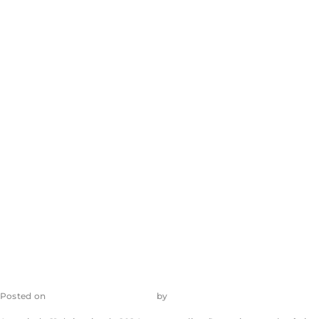
com dados fora
do padrão serão
devolvidos aos
tribunais de
origem
Posted on
12 de dezembro de 2023
by
admin_ea