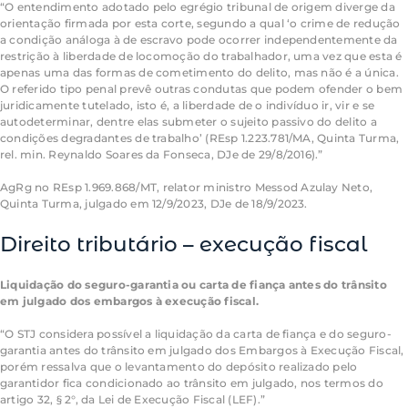
“O entendimento adotado pelo egrégio tribunal de origem diverge da
orientação firmada por esta corte, segundo a qual ‘o crime de redução
a condição análoga à de escravo pode ocorrer independentemente da
restrição à liberdade de locomoção do trabalhador, uma vez que esta é
apenas uma das formas de cometimento do delito, mas não é a única.
O referido tipo penal prevê outras condutas que podem ofender o bem
juridicamente tutelado, isto é, a liberdade de o indivíduo ir, vir e se
autodeterminar, dentre elas submeter o sujeito passivo do delito a
condições degradantes de trabalho’ (
REsp
1.223.781/MA, Quinta Turma,
rel. min. Reynaldo Soares da Fonseca, DJe de 29/8/2016).”
AgRg
no
REsp
1.969.868/MT, relator ministro Messod Azulay Neto,
Quinta Turma, julgado em 12/9/2023, DJe de 18/9/2023.
Direito tributário – execução fiscal
Liquidação do seguro-garantia ou carta de fiança antes do trânsito
em julgado dos embargos à execução fiscal.
“O STJ considera possível a liquidação da carta de fiança e do seguro-
garantia antes do trânsito em julgado dos Embargos à Execução Fiscal,
porém ressalva que o levantamento do depósito realizado pelo
garantidor fica condicionado ao trânsito em julgado, nos termos do
artigo 32, § 2°, da Lei de Execução Fiscal (LEF).”