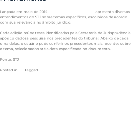
Lançada em maio de 2014,
Jurisprudência em Teses
apresenta diversos
entendimentos do STJ sobre temas específicos, escolhidos de acordo
com sua relevância no âmbito jurídico.
Cada edição reúne teses identificadas pela Secretaria de Jurisprudência
após cuidadosa pesquisa nos precedentes do tribunal. Abaixo de cada
uma delas, o usuário pode conferir os precedentes mais recentes sobre
o tema, selecionados até a data especificada no documento.
Fonte: STJ
Posted in
STJ
Tagged
noticias
,
rss
,
stj
Processos
enviados ao STJ