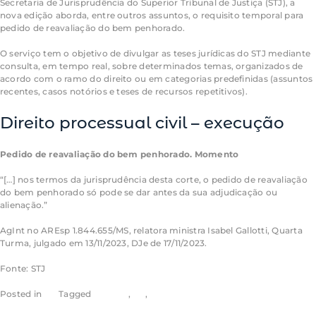
Secretaria de Jurisprudência do Superior Tribunal de Justiça (STJ), a
nova edição aborda, entre outros assuntos, o requisito temporal para
pedido de reavaliação do bem penhorado.
O serviço tem o objetivo de divulgar as teses jurídicas do STJ mediante
consulta, em tempo real, sobre determinados temas, organizados de
acordo com o ramo do direito ou em categorias predefinidas (assuntos
recentes, casos notórios e teses de recursos
repetitivos
).
Direito processual civil – execução
Pedido de reavaliação do bem penhorado. Momento
“[…] nos termos da jurisprudência desta corte, o pedido de reavaliação
do bem penhorado só pode se dar antes da sua adjudicação ou
alienação.”
AgInt
no
AREsp
1.844.655/
MS
, relatora ministra Isabel Gallotti, Quarta
Turma, julgado em 13/11/2023, DJe de 17/11/2023.
Fonte: STJ
Posted in
STJ
Tagged
noticias
,
rss
,
stj