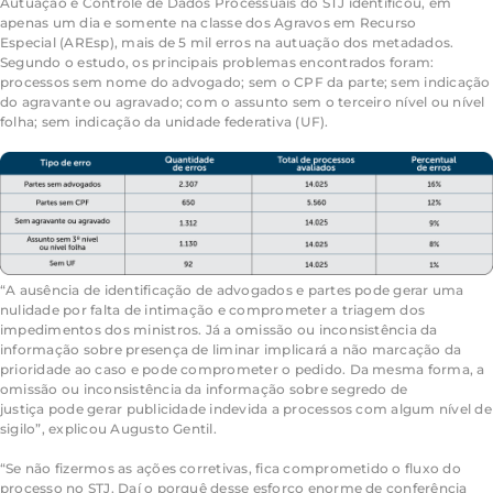
Autuação e Controle de Dados Processuais do STJ identificou, em
apenas um dia e somente na classe dos
Agravos em Recurso
Especial
(
AREsp
), mais de 5 mil erros na autuação dos metadados.
Segundo o estudo, os principais problemas encontrados foram:
processos sem nome do advogado; sem o CPF da parte; sem indicação
do agravante ou agravado; com o assunto sem o terceiro nível ou nível
folha; sem indicação da unidade federativa (UF).
“A ausência de identificação de advogados e partes pode gerar uma
nulidade por falta de
intimação
e comprometer a triagem dos
impedimentos dos ministros. Já a omissão ou inconsistência da
informação sobre presença de
liminar
implicará a não marcação da
prioridade ao caso e pode comprometer o pedido. Da mesma forma, a
omissão ou inconsistência da informação sobre
segredo de
justiça
pode gerar publicidade indevida a processos com algum nível de
sigilo”, explicou Augusto Gentil.
“Se não fizermos as ações corretivas, fica comprometido o fluxo do
processo no STJ. Daí o porquê desse esforço enorme de conferência