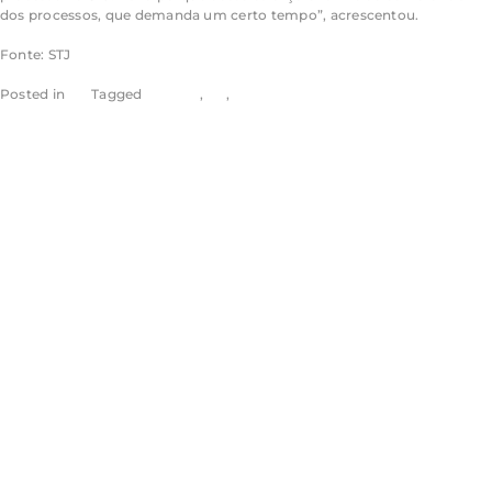
dos processos, que demanda um certo tempo”, acrescentou.
Fonte: STJ
Posted in
STJ
Tagged
noticias
,
rss
,
stj
Repetitivo vai
discutir dedução
de contribuições
extraordinárias à