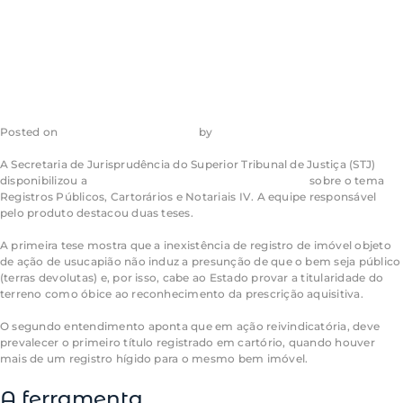
reivindicatória
Posted on
14 de dezembro de 2023
by
admin_ea
A Secretaria de Jurisprudência do Superior Tribunal de Justiça (STJ)
disponibilizou a
edição 227 de Jurisprudência em Teses
sobre o tema
Registros Públicos, Cartorários e Notariais IV. A equipe responsável
pelo produto destacou duas teses.
A primeira tese mostra que a inexistência de registro de imóvel objeto
de ação de
usucapião
não induz a presunção de que o bem seja público
(terras devolutas) e, por isso, cabe ao Estado provar a titularidade do
terreno como óbice ao reconhecimento da
prescrição aquisitiva
.
O segundo entendimento aponta que em ação reivindicatória, deve
prevalecer o primeiro título registrado em cartório, quando houver
mais de um registro hígido para o mesmo bem imóvel.
A ferramenta