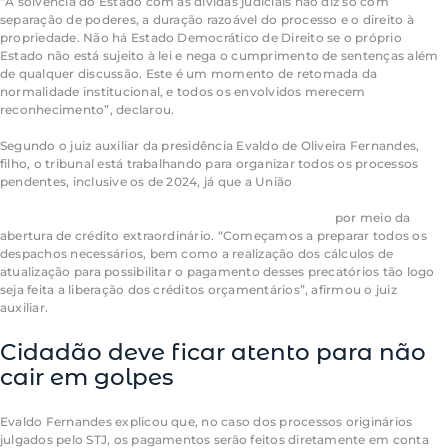
“A solvência do Estado com as dívidas judiciais não diz só com
separação de poderes, a duração razoável do processo e o direito à
propriedade. Não há Estado Democrático de Direito se o próprio
Estado não está sujeito à lei e nega o cumprimento de sentenças além
de qualquer discussão. Este é um momento de retomada da
normalidade institucional, e todos os envolvidos merecem
reconhecimento”, declarou.
Segundo o juiz auxiliar da presidência Evaldo de Oliveira Fernandes,
filho, o tribunal está trabalhando para organizar todos os processos
pendentes, inclusive os de 2024, já que a União
sinalizou o objetivo de
uma quitação ampla dos precatórios já vencidos, referentes aos anos
2022 e 2023, e parte dos inscritos para o próximo ano
por meio da
abertura de crédito extraordinário. “Começamos a preparar todos os
despachos necessários, bem como a realização dos cálculos de
atualização para possibilitar o pagamento desses precatórios tão logo
seja feita a liberação dos créditos orçamentários”, afirmou o juiz
auxiliar.
Cidadão deve ficar atento para não
cair em golpes
Evaldo Fernandes explicou que, no caso dos processos originários
julgados pelo STJ, os pagamentos serão feitos diretamente em conta