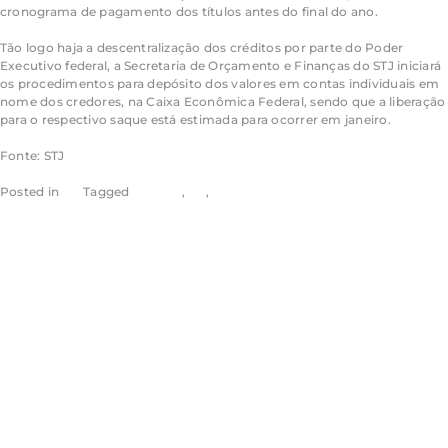
cronograma de pagamento dos títulos antes do final do ano.
Tão logo haja a descentralização dos créditos por parte do Poder
Executivo federal, a Secretaria de Orçamento e Finanças do STJ iniciará
os procedimentos para depósito dos valores em contas individuais em
nome dos credores, na Caixa Econômica Federal, sendo que a liberação
para o respectivo saque está estimada para ocorrer em janeiro.
Fonte: STJ
Posted in
STJ
Tagged
noticias
,
rss
,
stj
Políticas de
acessibilidade e
inclusão do STJ