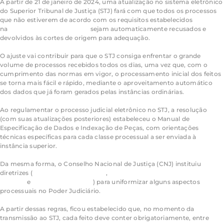
A partir de 21 de janeiro de 2024, uma atualização no sistema eletrônico
do Superior Tribunal de Justiça (STJ) fará com que todos os processos
que não estiverem de acordo com os requisitos estabelecidos
na
Resolução STJ/GP 10/2015
sejam automaticamente recusados e
devolvidos às cortes de origem para adequação.
O ajuste vai contribuir para que o STJ consiga enfrentar o grande
volume de processos recebidos todos os dias, uma vez que, com o
cumprimento das normas em vigor, o processamento
inicial
dos feitos
se torna mais fácil e rápido, mediante o aproveitamento automático
dos dados que já foram gerados pelas instâncias ordinárias.
Ao regulamentar o processo judicial eletrônico no STJ, a resolução
(com suas atualizações posteriores) estabeleceu o Manual de
Especificação de Dados e Indexação de Peças, com orientações
técnicas específicas para cada classe processual a ser enviada à
instância superior.
Da mesma forma, o Conselho Nacional de Justiça (CNJ) instituiu
diretrizes (
Resolução CNJ 46/2007
,
Resolução CNJ
65/2008
e
Provimento 61/2017
) para uniformizar alguns aspectos
processuais no Poder Judiciário.
A partir dessas regras, ficou estabelecido que, no momento da
transmissão ao STJ, cada feito deve conter obrigatoriamente, entre